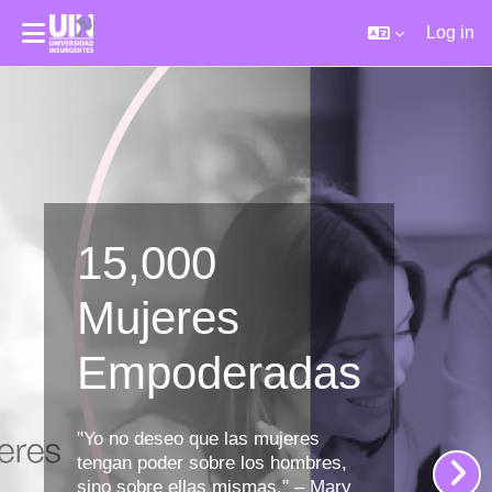
Log in
Skip to main content
15,000
Mujeres
Empoderadas
"Yo no deseo que las mujeres
tengan poder sobre los hombres,
sino sobre ellas mismas." – Mary